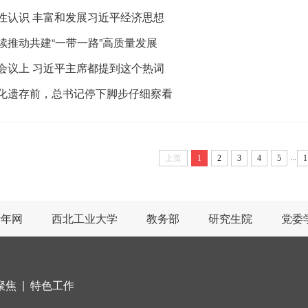
性认识 丰富和发展习近平经济思想
续推动共建“一带一路”高质量发展
会议上 习近平主席都提到这个热词
化遗存前，总书记停下脚步仔细察看
...
上页
1
2
3
4
5
1
青年网
西北工业大学
教务部
研究生院
党委
聚焦
|
特色工作